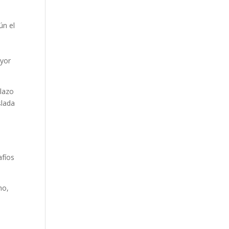
ún el
ayor
plazo
slada
afíos
ho,