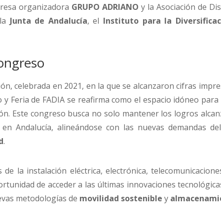
presa organizadora
GRUPO ADRIANO
y la Asociación de Dis
 la
Junta de Andalucía
, el
Instituto para la Diversifica
Congreso
ión, celebrada en 2021, en la que se alcanzaron cifras impr
o y Feria de FADIA se reafirma como el espacio idóneo para
ción. Este congreso busca no solo mantener los logros alca
ia en Andalucía, alineándose con las nuevas demandas d
d
.
de la instalación eléctrica, electrónica, telecomunicaciones,
portunidad de acceder a las últimas innovaciones tecnológic
uevas metodologías de
movilidad sostenible
y
almacenamie