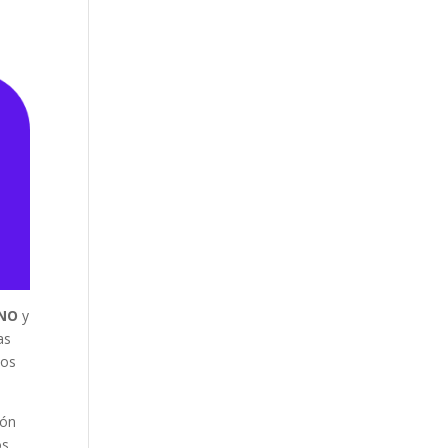
ANO
y
as
cos
ión
os