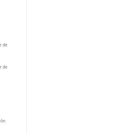
e de
r de
ión