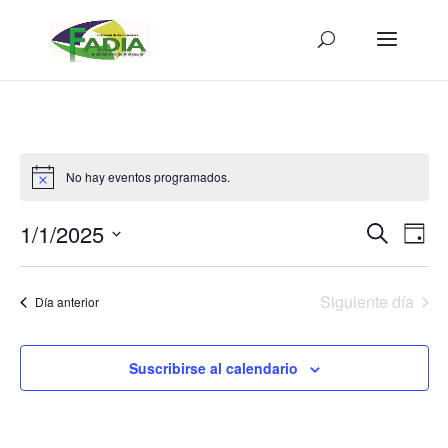
No hay eventos programados.
Navega
Na
1/1/2025
Buscar
Día
de
de
Seleccionar
vis
búsqu
fecha.
de
Siguiente día
y
Día anterior
Eve
vistas
de
Suscribirse al calendario
Evento