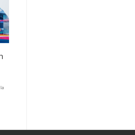
n
 la