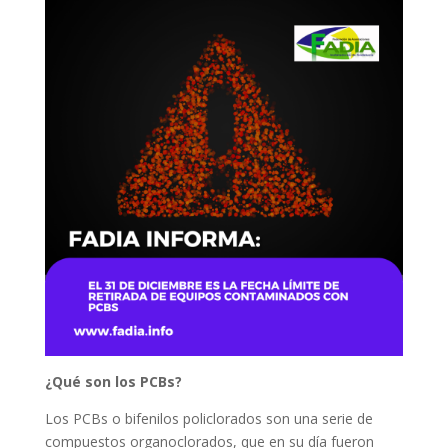
¿Qué son los PCBs?
Los PCBs o bifenilos policlorados son una serie de
compuestos organoclorados, que en su día fueron